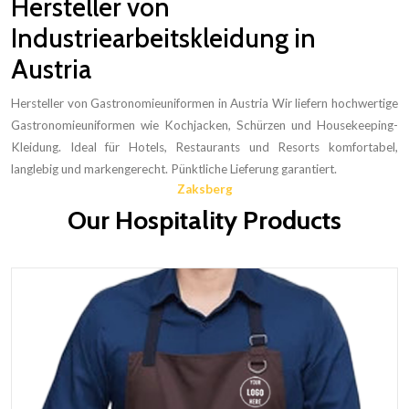
Hersteller von
Industriearbeitskleidung in
Austria
Hersteller von Gastronomieuniformen in Austria Wir liefern hochwertige
Gastronomieuniformen wie Kochjacken, Schürzen und Housekeeping-
Kleidung. Ideal für Hotels, Restaurants und Resorts komfortabel,
langlebig und markengerecht. Pünktliche Lieferung garantiert.
Zaksberg
Our Hospitality Products