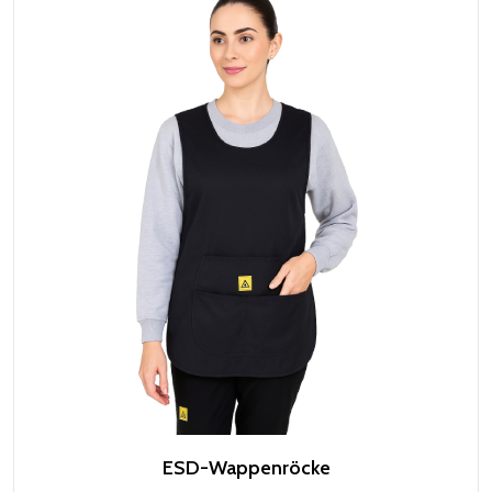
ESD-Wappenröcke