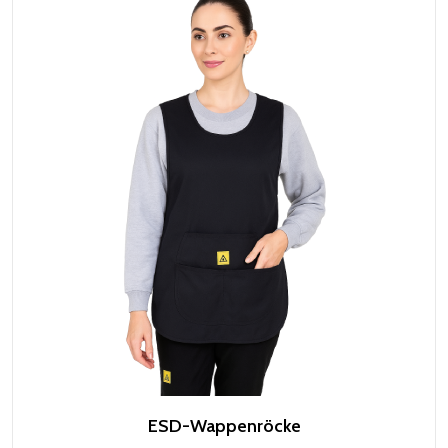
ESD-Wappenröcke