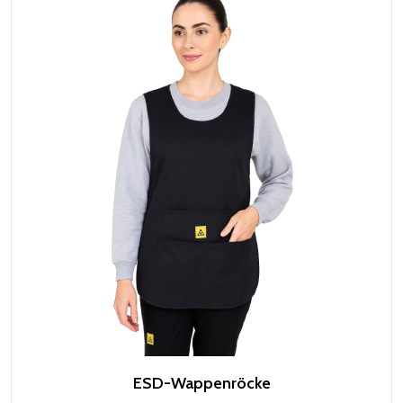
ESD-Wappenröcke