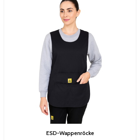
ESD-Wappenröcke