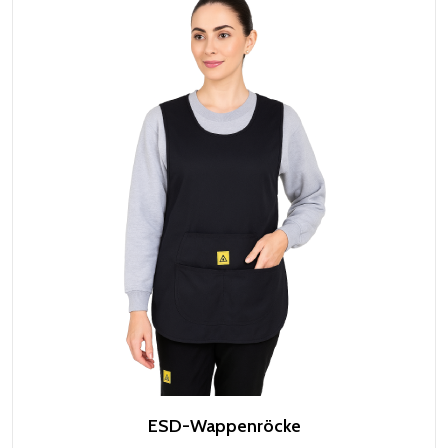
ESD-Wappenröcke