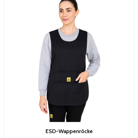
ESD-Wappenröcke