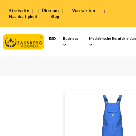
Startseite
Über uns
Was wir tun
Nachhaltigkeit
Blog
ESD
Business
Medizinische Berufskleidu