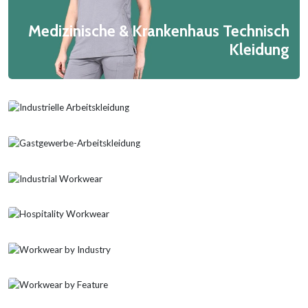
Medizinische & Krankenhaus Technisch
Kleidung
Schwer Pflicht Ingenieurwesen
Arbeitskleidung
Elektronik ESD Kleidung
Antistatisch Kleidung
Pharma & Sauber Zimmer
Bodenpersonal des Flughafens
Uniforms
EV Automobil Arbeitskleidung
Handelswaren Taschen