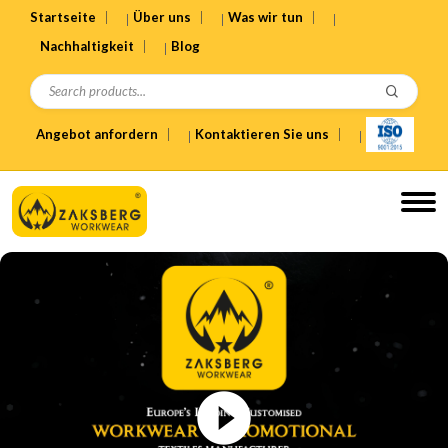
Startseite
Über uns
Was wir tun
Nachhaltigkeit
Blog
Angebot anfordern
Kontaktieren Sie uns