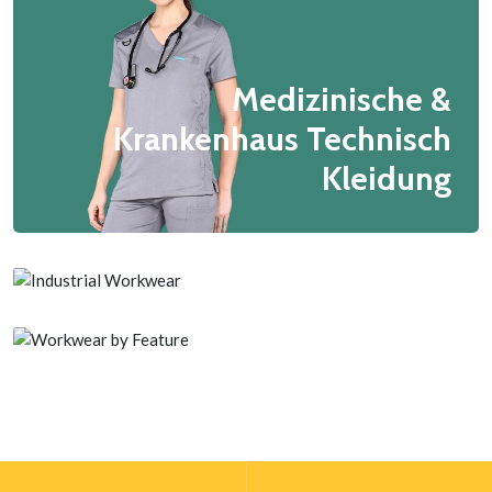
Medizinische &
Krankenhaus Technisch
Kleidung
Antistatisch Kleidung
EV Automobil
Arbeitskleidung