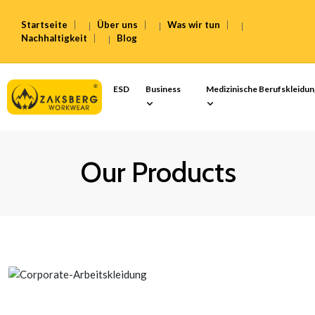
Startseite
Über uns
Was wir tun
Nachhaltigkeit
Blog
ESD
Business
Medizinische Berufskleidu
Our Products
Korporative Uniformen &
Poloshirts