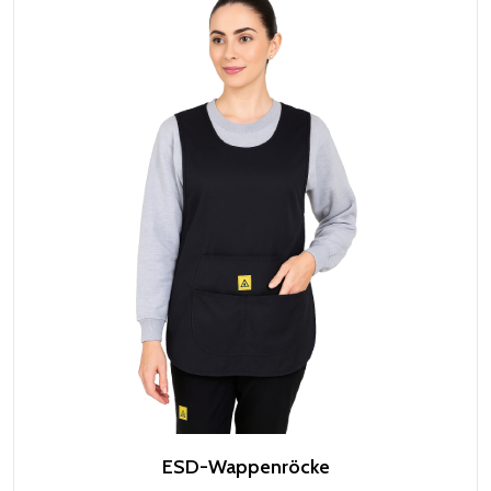
ESD-Wappenröcke