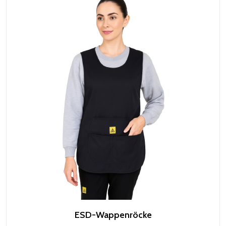
ESD-Wappenröcke