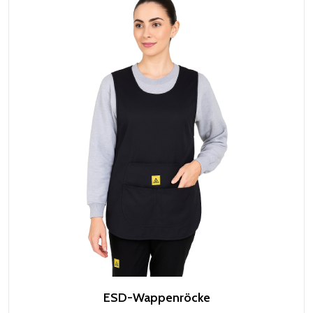
ESD-Wappenröcke